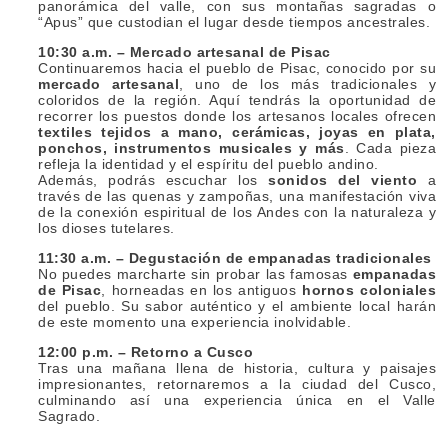
panorámica del valle, con sus montañas sagradas o
“Apus” que custodian el lugar desde tiempos ancestrales.
10:30 a.m. – Mercado artesanal de Pisac
Continuaremos hacia el pueblo de Pisac, conocido por su
mercado artesanal
, uno de los más tradicionales y
coloridos de la región. Aquí tendrás la oportunidad de
recorrer los puestos donde los artesanos locales ofrecen
textiles tejidos a mano, cerámicas, joyas en plata,
ponchos, instrumentos musicales y más
. Cada pieza
refleja la identidad y el espíritu del pueblo andino.
Además, podrás escuchar los
sonidos del viento
a
través de las quenas y zampoñas, una manifestación viva
de la conexión espiritual de los Andes con la naturaleza y
los dioses tutelares.
11:30 a.m. – Degustación de empanadas tradicionales
No puedes marcharte sin probar las famosas
empanadas
de Pisac
, horneadas en los antiguos
hornos coloniales
del pueblo. Su sabor auténtico y el ambiente local harán
de este momento una experiencia inolvidable.
12:00 p.m. – Retorno a Cusco
Tras una mañana llena de historia, cultura y paisajes
impresionantes, retornaremos a la ciudad del Cusco,
culminando así una experiencia única en el Valle
Sagrado.