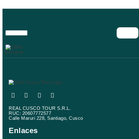
F
Y
I
T
a
o
n
r
c
u
s
i
REAL CUSCO TOUR S.R.L.
e
t
t
p
RUC: 20607772577
b
u
a
a
Calle Maruri 228, Santiago, Cusco
o
b
g
d
Enlaces
o
e
r
v
k
a
i