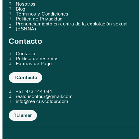
m
s
Nosotros
Blog
o
Términos y Condiciones
r
Politica de Privacidad
Pronunciamiento en contra de la explotación sexual
(ESNNA)
Contacto
Contacto
Politica de reservas
Formas de Pago
Contacto
+51 973 144 694
realcuscotour@gmail.com
info@realcuscotour.com
Llamar