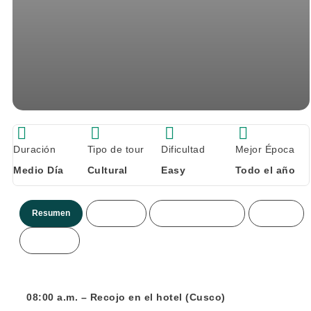
Duración
Tipo de tour
Dificultad
Mejor Época
Medio Día
Cultural
Easy
Todo el año
Resumen
Itinerario
Incluye/no incluye
Precios
Mas info.
08:00 a.m. – Recojo en el hotel (Cusco)