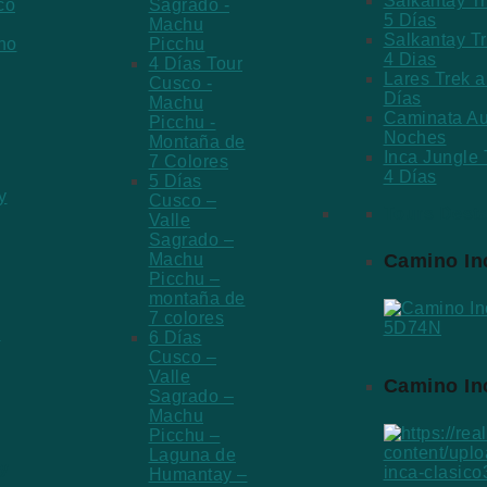
Salkantay T
co
Sagrado -
5 Días
Machu
Salkantay T
no
Picchu
4 Dias
4 Días Tour
Lares Trek 
Cusco -
Días
Machu
Caminata Au
Picchu -
Noches
Montaña de
Inca Jungle
7 Colores
4 Días
5 Días
y
Cusco –
Tours Dest
Valle
Sagrado –
Camino In
Machu
Picchu –
montaña de
7 colores
s
6 Días
Cusco –
Valle
Camino In
Sagrado –
Machu
Picchu –
Laguna de
y
Humantay –