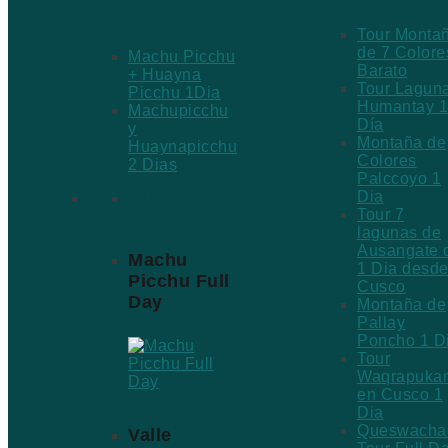
Aventura
Huayna
Picchu
Tour Monta
de 7 Colore
Machu Picchu
Barato
+ Huayna
Tour Lagun
Picchu 1Dia
Humantay 1
Machupicchu
Día
y
Montaña de
Huaynapicchu
Colores
2 Dias
Palccoyo 1
Dia
Tours
Tour 7
Destacados
lagunas de
Ausangate 
Machu
1 Dia desd
Picchu Full
Cusco
Day
Montaña de
Pallay
Poncho 1 D
Tour
Waqrapuka
en Cusco 1
Dia
Queswacha
Valle