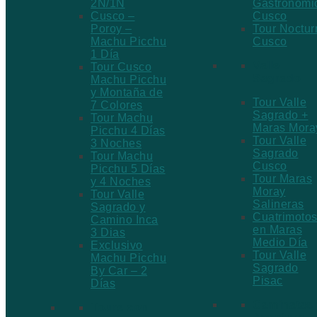
2N/1N
Gastronómi
Cusco –
Cusco
Poroy –
Tour Noctur
Machu Picchu
Cusco
1 Día
Valle
Tour Cusco
Sagrado
Machu Picchu
y Montaña de
Tour Valle
7 Colores
Sagrado +
Tour Machu
Maras Mora
Picchu 4 Días
Tour Valle
3 Noches
Sagrado
Tour Machu
Cusco
Picchu 5 Días
Tour Maras
y 4 Noches
Moray
Tour Valle
Salineras
Sagrado y
Cuatrimoto
Camino Inca
en Maras
3 Dias
Medio Día
Exclusivo
Tour Valle
Machu Picchu
Sagrado
By Car – 2
Pisac
Días
Caminatas 
Tours con