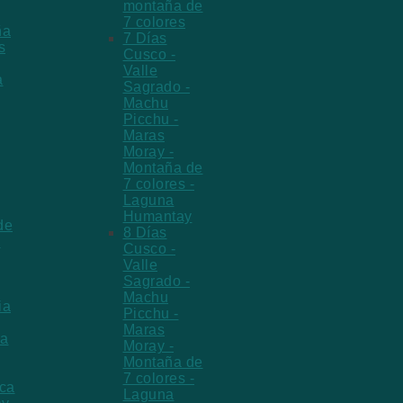
montaña de
7 colores
ña
7 Días
s
Cusco -
Valle
a
Sagrado -
Machu
Picchu -
Maras
Moray -
Montaña de
7 colores -
Laguna
Humantay
de
8 Días
e
Cusco -
Valle
Sagrado -
Machu
ia
Picchu -
Maras
ra
Moray -
Montaña de
7 colores -
ca
Laguna