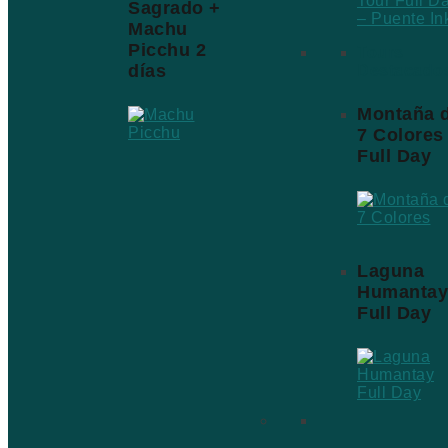
Tour Full D
Sagrado +
– Puente In
Machu
Picchu 2
Tours
días
Destacado
Montaña 
7 Colores
Full Day
Laguna
Humantay
Full Day