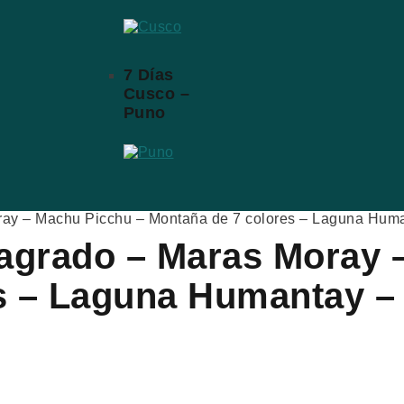
7 Días
Cusco –
Puno
ray – Machu Picchu – Montaña de 7 colores – Laguna Huma
Sagrado – Maras Moray
s – Laguna Humantay – 