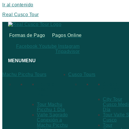
Ir al contenido
Real Cusco Tour
Formas de Pago
Pagos Online
Facebook
Youtube
Instagram
Tripadvisor
MENU
MENU
Machu Picchu Tours
Cusco Tours
Tours a
Cusco
Machu
Ciudad
Picchu
City Tour
Tour Machu
Cusco Medi
Picchu 1 Día
Día
Valle Sagrado
Tour Valle 
Conexión a
Cusco
Machu Picchu
Tour