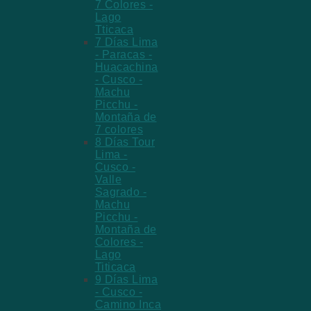
7 Colores -
Lago
Tticaca
7 Días Lima
- Paracas -
Huacachina
- Cusco -
Machu
Picchu -
Montaña de
7 colores
8 Días Tour
Lima -
Cusco -
Valle
Sagrado -
Machu
Picchu -
Montaña de
Colores -
Lago
Titicaca
9 Días Lima
- Cusco -
Camino Inca