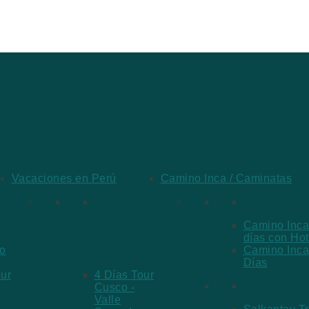
Vacaciones en Perú
Camino Inca / Caminatas
Paquetes
Tours de C
de Viajes
Camino Inca
de 4 a 8
días con Hot
Días En
o
Camino Inca
Cusco
Días
Sur
4 Días Tour
Tour Camino
Cusco -
Valle