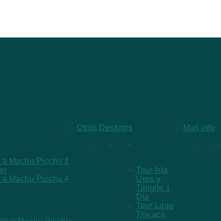
Otros Destinos
Mas info
amino Inca
Tours en
Puno
 a Machu Picchu 2
el
Tour Isla
 a Machu Picchu 4
Uros y
Taquile 1
Dia
 Inca Alternativos
Tour Lago
Titicaca