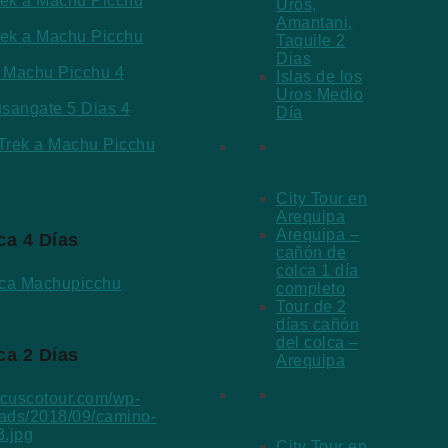
rek a Machu Picchu
Uros,
Amantani,
rek a Machu Picchu
Taquile 2
Dias
a Machu Picchu 4
Islas de los
Uros Medio
sangate 5 Dias 4
Día
 Trek a Machu Picchu
Tours en
Arequipa
acados
City Tour en
Arequipa
Arequipa –
ca 4 Días
cañón de
colca 1 día
completo
Tour de 2
días cañón
del colca –
ca 2 Días
Arequipa
Tours en
Lima-Ica
City Tour en