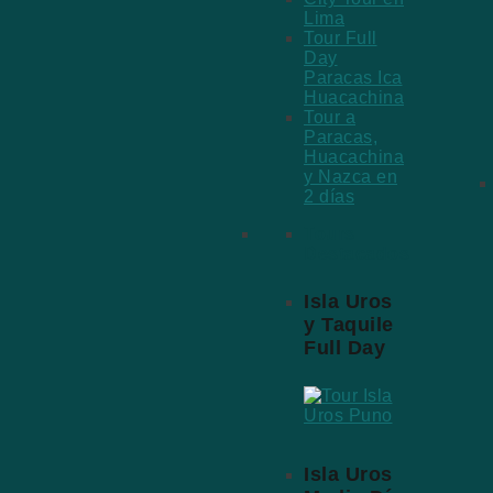
Lima
Tour Full
Day
Paracas Ica
Huacachina
Tour a
Paracas,
Huacachina
y Nazca en
2 días
Tours
Destacados
Isla Uros
y Taquile
Full Day
Isla Uros