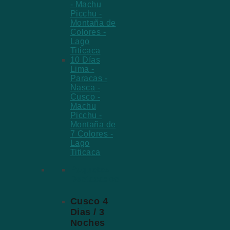
- Machu
Picchu -
Montaña de
Colores -
Lago
Titicaca
10 Días
Lima -
Paracas -
Nasca -
Cusco -
Machu
Picchu -
Montaña de
7 Colores -
Lago
Titicaca
Paquetes
Destacados
Cusco 4
Dias / 3
Noches