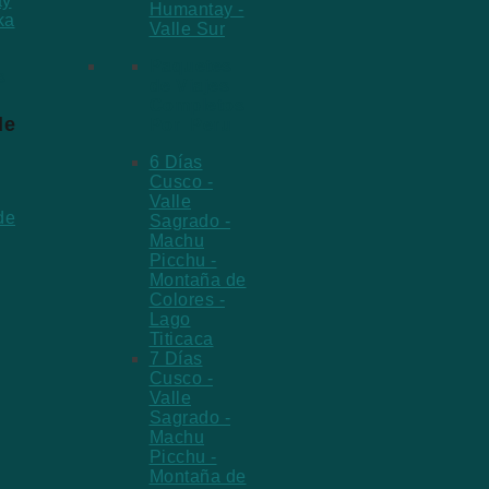
ay
Humantay -
ka
Valle Sur
Paquetes
s
de Viajes
Completos
de
Por Peru
6 Días
Cusco -
Valle
Sagrado -
Machu
Picchu -
Montaña de
Colores -
Lago
Titicaca
7 Días
Cusco -
Valle
Sagrado -
Machu
Picchu -
Montaña de