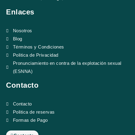
e
t
t
p
Enlaces
b
u
a
a
Nosotros
o
b
g
d
Blog
o
e
r
v
Términos y Condiciones
Politica de Privacidad
k
a
i
Pronunciamiento en contra de la explotación sexual
(ESNNA)
m
s
Contacto
o
Contacto
r
Politica de reservas
Formas de Pago