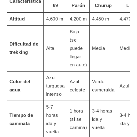
Característica
69
Parón
Churup
Llac
Altitud
4,600 m
4,200 m
4,450 m
4,470 m
Baja
(se
Dificultad de
Alta
puede
Media
Media
trekking
llegar
en auto)
Azul
Color del
Azul
Verde
turquesa
Azul os
agua
celeste
esmeralda
intenso
5-7
1 hora
3-4 horas
Tiempo de
horas
3-4 hor
(si se
ida y
caminata
ida y
ida y vu
camina)
vuelta
vuelta