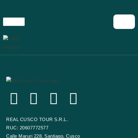
a
r
p
o
r
:
F
Y
I
T
a
o
n
r
REAL CUSCO TOUR S.R.L.
c
u
s
i
RUC: 20607772577
Calle Maruri 228, Santiago, Cusco