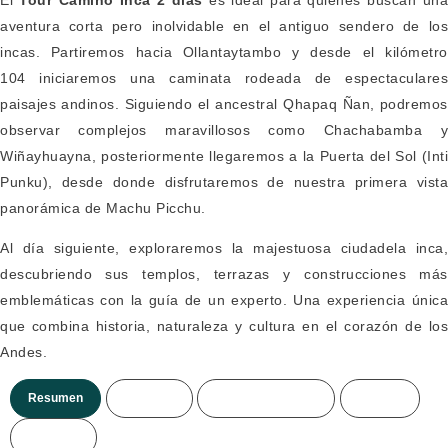
El
Tour Camino Inca 2 días
es ideal para quienes buscan un
aventura corta pero inolvidable en el antiguo sendero de los
incas. Partiremos hacia Ollantaytambo y desde el kilómetro
104 iniciaremos una caminata rodeada de espectaculares
paisajes andinos. Siguiendo el ancestral Qhapaq Ñan, podremos
observar complejos maravillosos como Chachabamba y
Wiñayhuayna, posteriormente llegaremos a la Puerta del Sol (Inti
Punku), desde donde disfrutaremos de nuestra primera vista
panorámica de Machu Picchu.
Al día siguiente, exploraremos la majestuosa ciudadela inca,
descubriendo sus templos, terrazas y construcciones más
emblemáticas con la guía de un experto. Una experiencia única
que combina historia, naturaleza y cultura en el corazón de los
Andes.
Resumen
Itinerario
Incluye/no incluye
Precios
Mas info.