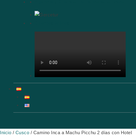
Agencia y Operator turístico autorizado
Clientes felices
Inicio
/
Cusco
/ Camino Inca a Machu Picchu 2 días con Hotel