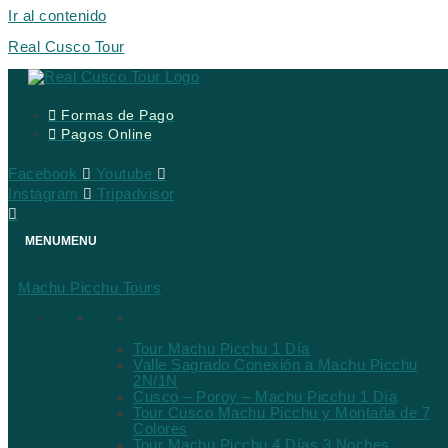
Ir al contenido
Real Cusco Tour
Formas de Pago
Pagos Online
Facebook
Youtube
Instagram
Tripadvisor
MENU
MENU
Machu Picchu Tours
Tours a Machu Picchu
Tour Machu Picchu 1 Día
Valle Sagrado Conexión a Machu Picchu
2N/1N
Cusco – Poroy – Machu Picchu 1 Día
Tour Cusco Machu Picchu y Montaña de 7
Colores
Tour Machu Picchu 4 Días 3 Noches