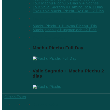
Tour Machu Picchu 5 Días y 4 Noches
Tour Valle Sagrado y Camino Inca 3 Dias
Exclusivo Machu Picchu By Car – 2 Días
Tours con Huayna Picchu
Machu Picchu + Huayna Picchu 1Dia
Machupicchu y Huaynapicchu 2 Dias
Tours Destacados
Machu Picchu Full Day
Valle Sagrado + Machu Picchu 2
días
Cusco Tours
Cusco Ciudad