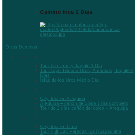
Camino Inca 2 Días
Otros Destinos
Tours en Puno
Tour Isla Uros y Taquile 1 Dia
Tour Lago Titicaca Uros, Amantani, Taquile 2
Dias
Islas de los Uros Medio Día
Tours en Arequipa
City Tour en Arequipa
Arequipa – cañón de colca 1 día completo
Tour de 2 días cañón del colca – Arequipa
Tours en Lima-Ica
City Tour en Lima
Tour Full Day Paracas Ica Huacachina