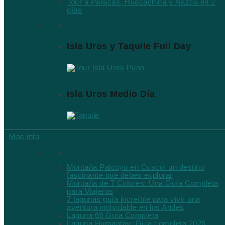
Tour a Paracas, Huacachina y Nazca en 2
días
Tours Destacados
Isla Uros y Taquile Full Day
Isla Uros Medio Día
Mas info
Destinos Únicos en Perú
Montaña Palcoyo en Cusco: un destino
fascinante que debes explorar
Montaña de 7 Colores: Una Guía Completa
para Viajeros
7 lagunas guía increíble para vivir una
aventura inolvidable en los Andes
Laguna 69 Guía Completa
Laguna Humantay: Guia completa 2026