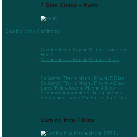
7 Días Cusco – Puno
Camino Inca / Caminatas
Tours de Camino Inca
Camino Inca a Machu Picchu 2 días con
Hotel
Camino Inca a Machu Picchu 4 Días
Tour Camino Inca Alternativos
Salkantay Trek a Machu Picchu 5 Días
Salkantay Trek a Machu Picchu 4 Dias
Lares Trek a Machu Picchu 4 Días
Caminata Ausangate 5 Dias 4 Noches
Inca Jungle Trek a Machu Picchu 4 Días
Tours Destacados
Camino Inca 4 Días