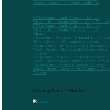
colores - Laguna Humantay - Valle Sur
Paquetes de Viajes Completos Por Peru
6 Días Cusco - Valle Sagrado - Machu
Picchu - Montaña de Colores - Lago Titicaca
7 Días Cusco - Valle Sagrado - Machu
Picchu - Montaña de 7 Colores - Lago
Tticaca
7 Días Lima - Paracas - Huacachina - Cusco
-Machu Picchu - Montaña de 7 colores
8 Días Tour Lima - Cusco - Valle Sagrado -
Machu Picchu - Montaña de Colores - Lago
Titicaca
9 Días Lima - Cusco - Camino Inca - Machu
Picchu - Montaña de Colores - Lago Titicaca
10 Días Lima - Paracas - Nasca - Cusco -
Machu Picchu - Montaña de 7 Colores - Lag
Titicaca
Paquetes Destacados
Cusco 4 Dias / 3 Noches