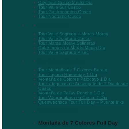
City Tour Cusco Medio Día
Tour Valle Sur Cusco
Tour Gastronómico Cusco
Tour Nocturno Cusco
Valle Sagrado
Tour Valle Sagrado + Maras Moray
Tour Valle Sagrado Cusco
Tour Maras Moray Salineras
Cuatrimotos en Maras Medio Día
Tour Valle Sagrado Pisac
Caminatas y Aventura
Tour Montaña de 7 Colores Barato
Tour Laguna Humantay 1 Día
Montaña de Colores Palccoyo 1 Dia
Tour 7 lagunas de Ausangate de 1 Dia desde
Cusco
Montaña de Pallay Poncho 1 Dia
Tour Waqrapukara en Cusco 1 Dia
Queswachaca Tour Full Day – Puente Inka
Tours Destacados
Montaña de 7 Colores Full Day