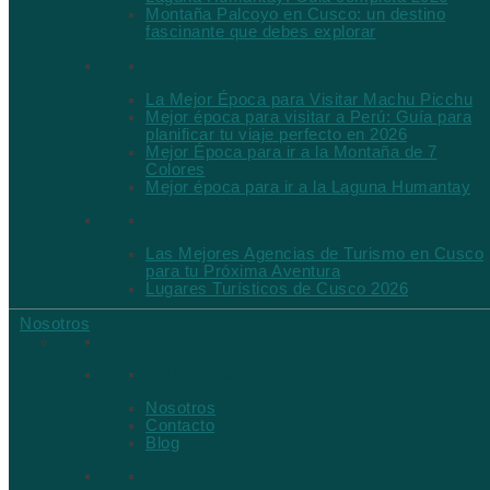
Montaña Palcoyo en Cusco: un destino
fascinante que debes explorar
Mejor época para visitar
La Mejor Época para Visitar Machu Picchu
Mejor época para visitar a Perú: Guía para
planificar tu viaje perfecto en 2026
Mejor Época para ir a la Montaña de 7
Colores
Mejor época para ir a la Laguna Humantay
Otros blogs populares
Las Mejores Agencias de Turismo en Cusco
para tu Próxima Aventura
Lugares Turísticos de Cusco 2026
Nosotros
Enlaces rápidos
Nosotros
Contacto
Blog
Agencia y Operator turístico autorizado