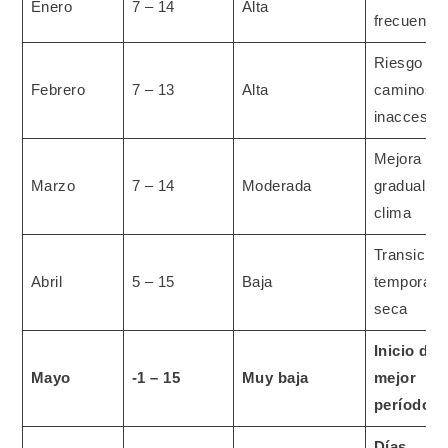
Enero
7 – 14
Alta
frecuentes
Riesgo de
Febrero
7 – 13
Alta
caminos
inaccesibl
Mejora
Marzo
7 – 14
Moderada
gradual de
clima
Transición
Abril
5 – 15
Baja
temporad
seca
Inicio del
Mayo
-1 – 15
Muy baja
mejor
período
Días