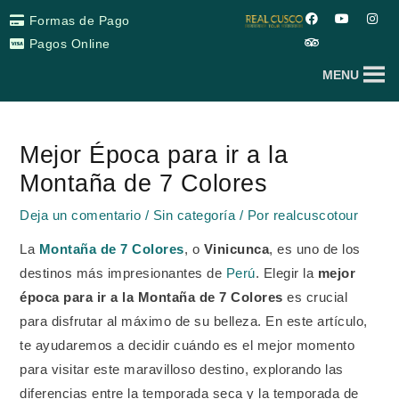
Ir
F
T
Y
I
Formas de Pago
a
r
o
n
al
c
i
u
s
Pagos Online
e
p
t
t
contenido
b
a
u
a
MENU
o
d
b
g
o
v
e
r
k
i
a
Navegación
s
m
o
de
r
Mejor Época para ir a la
entradas
Montaña de 7 Colores
Deja un comentario
/
Sin categoría
/ Por
realcuscotour
La
Montaña de 7 Colores
, o
Vinicunca
, es uno de los
destinos más impresionantes de
Perú
. Elegir la
mejor
época para ir a la Montaña de 7 Colores
es crucial
para disfrutar al máximo de su belleza. En este artículo,
te ayudaremos a decidir cuándo es el mejor momento
para visitar este maravilloso destino, explorando las
diferencias entre la temporada seca y la temporada de