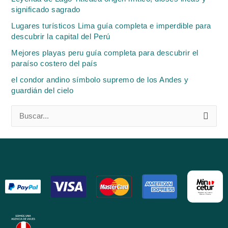
significado sagrado
Lugares turísticos Lima guía completa e imperdible para
descubrir la capital del Perú
Mejores playas peru guía completa para descubrir el
paraíso costero del país
el condor andino símbolo supremo de los Andes y
guardián del cielo
B
u
s
c
a
r
p
o