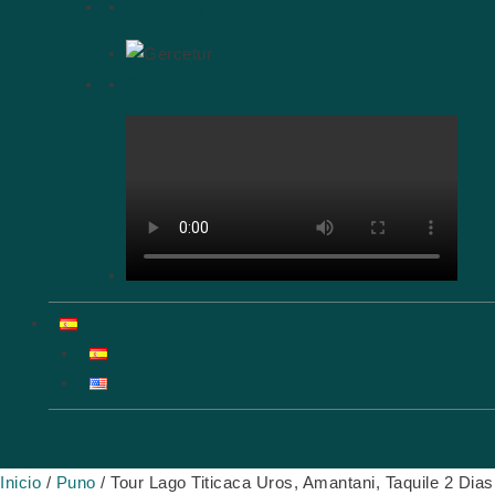
Agencia y Operator turístico autorizado
Clientes felices
Inicio
/
Puno
/ Tour Lago Titicaca Uros, Amantani, Taquile 2 Dias