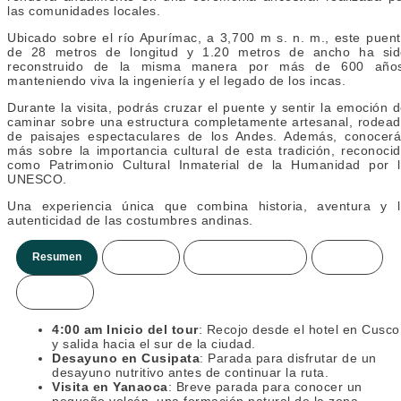
las comunidades locales.
Ubicado sobre el río Apurímac, a 3,700 m s. n. m., este puen
de 28 metros de longitud y 1.20 metros de ancho ha sid
reconstruido de la misma manera por más de 600 años
manteniendo viva la ingeniería y el legado de los incas.
Durante la visita, podrás cruzar el puente y sentir la emoción 
caminar sobre una estructura completamente artesanal, rodea
de paisajes espectaculares de los Andes. Además, conocer
más sobre la importancia cultural de esta tradición, reconoci
como Patrimonio Cultural Inmaterial de la Humanidad por 
UNESCO.
Una experiencia única que combina historia, aventura y 
autenticidad de las costumbres andinas.
Resumen
Itinerario
Incluye/no incluye
Precios
Mas info.
4:00 am Inicio del tour
: Recojo desde el hotel en Cusco
y salida hacia el sur de la ciudad.
Desayuno en Cusipata
: Parada para disfrutar de un
desayuno nutritivo antes de continuar la ruta.
Visita en Yanaoca
: Breve parada para conocer un
pequeño volcán, una formación natural de la zona.