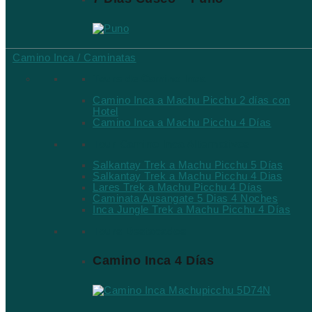
Camino Inca / Caminatas
Tours de Camino Inca
Camino Inca a Machu Picchu 2 días con
Hotel
Camino Inca a Machu Picchu 4 Días
Tour Camino Inca Alternativos
Salkantay Trek a Machu Picchu 5 Días
Salkantay Trek a Machu Picchu 4 Dias
Lares Trek a Machu Picchu 4 Días
Caminata Ausangate 5 Dias 4 Noches
Inca Jungle Trek a Machu Picchu 4 Días
Tours Destacados
Camino Inca 4 Días