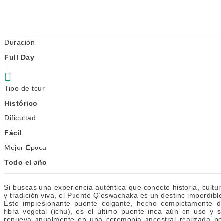
Duración
Full Day
Tipo de tour
Histórico
Dificultad
Fácil
Mejor Época
Todo el año
Si buscas una experiencia auténtica que conecte historia, cultu
y tradición viva, el Puente Q’eswachaka es un destino imperdibl
Este impresionante puente colgante, hecho completamente 
fibra vegetal (ichu), es el último puente inca aún en uso y 
renueva anualmente en una ceremonia ancestral realizada p