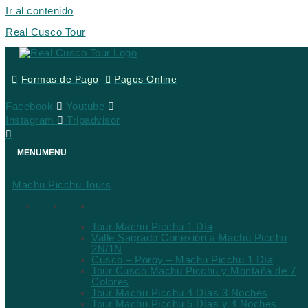
Ir al contenido
Real Cusco Tour
Formas de Pago
Pagos Online
Facebook
Youtube
Instagram
Tripadvisor
MENU
MENU
Machu Picchu Tours
Tours a Machu Picchu
Tour Machu Picchu 1 Día
Valle Sagrado Conexión a Machu Picchu
2N/1N
Cusco – Poroy – Machu Picchu 1 Día
Tour Cusco Machu Picchu y Montaña de 7
Colores
Tour Machu Picchu 4 Días 3 Noches
Tour Machu Picchu 5 Días y 4 Noches