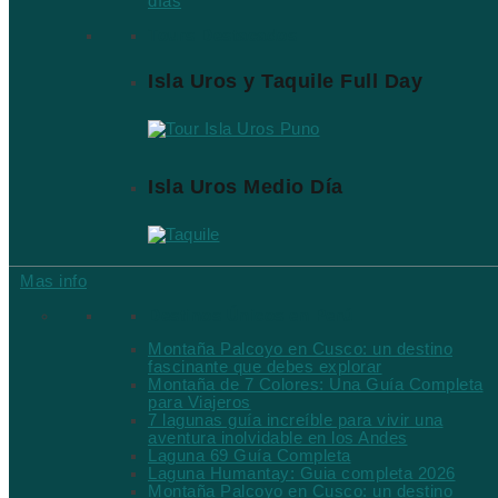
días
Tours Destacados
Isla Uros y Taquile Full Day
Isla Uros Medio Día
Mas info
Destinos Únicos en Perú
Montaña Palcoyo en Cusco: un destino
fascinante que debes explorar
Montaña de 7 Colores: Una Guía Completa
para Viajeros
7 lagunas guía increíble para vivir una
aventura inolvidable en los Andes
Laguna 69 Guía Completa
Laguna Humantay: Guia completa 2026
Montaña Palcoyo en Cusco: un destino