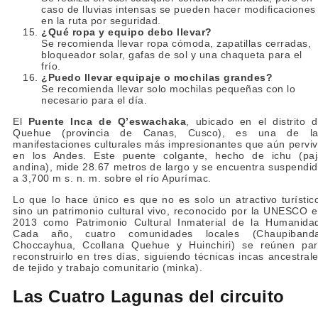
caso de lluvias intensas se pueden hacer modificaciones
en la ruta por seguridad.
¿Qué ropa y equipo debo llevar?
Se recomienda llevar ropa cómoda, zapatillas cerradas,
bloqueador solar, gafas de sol y una chaqueta para el
frío.
¿Puedo llevar equipaje o mochilas grandes?
Se recomienda llevar solo mochilas pequeñas con lo
necesario para el día.
El
Puente Inca de Q’eswachaka
, ubicado en el distrito 
Quehue (provincia de Canas, Cusco), es una de la
manifestaciones culturales más impresionantes que aún pervi
en los Andes. Este puente colgante, hecho de ichu (pa
andina), mide 28.67 metros de largo y se encuentra suspendi
a 3,700 m s. n. m. sobre el río Apurímac.
Lo que lo hace único es que no es solo un atractivo turístic
sino un patrimonio cultural vivo, reconocido por la UNESCO 
2013 como Patrimonio Cultural Inmaterial de la Humanida
Cada año, cuatro comunidades locales (Chaupibanda
Choccayhua, Ccollana Quehue y Huinchiri) se reúnen pa
reconstruirlo en tres días, siguiendo técnicas incas ancestral
de tejido y trabajo comunitario (minka).
Las Cuatro Lagunas del circuito