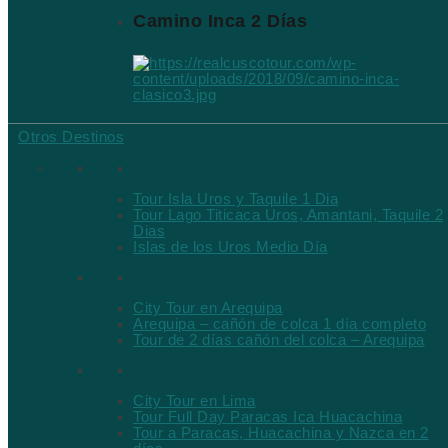
Camino Inca 2 Días
Otros Destinos
Tours en Puno
Tour Isla Uros y Taquile 1 Dia
Tour Lago Titicaca Uros, Amantani, Taquile 2
Dias
Islas de los Uros Medio Día
Tours en Arequipa
City Tour en Arequipa
Arequipa – cañón de colca 1 día completo
Tour de 2 días cañón del colca – Arequipa
Tours en Lima-Ica
City Tour en Lima
Tour Full Day Paracas Ica Huacachina
Tour a Paracas, Huacachina y Nazca en 2