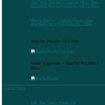
Tour Valle Sagrado y Camino Inca 3 Dias
Exclusivo Machu Picchu By Car – 2 Días
Tours con Huayna Picchu
Machu Picchu + Huayna Picchu 1Dia
Machupicchu y Huaynapicchu 2 Dias
Tours Destacados
Machu Picchu Full Day
Valle Sagrado + Machu Picchu 2
días
Cusco Tours
Cusco Ciudad
City Tour Cusco Medio Día