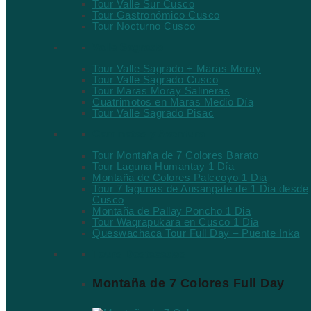
Tour Valle Sur Cusco
Tour Gastronómico Cusco
Tour Nocturno Cusco
Valle Sagrado
Tour Valle Sagrado + Maras Moray
Tour Valle Sagrado Cusco
Tour Maras Moray Salineras
Cuatrimotos en Maras Medio Día
Tour Valle Sagrado Pisac
Caminatas y Aventura
Tour Montaña de 7 Colores Barato
Tour Laguna Humantay 1 Día
Montaña de Colores Palccoyo 1 Dia
Tour 7 lagunas de Ausangate de 1 Dia desde
Cusco
Montaña de Pallay Poncho 1 Dia
Tour Waqrapukara en Cusco 1 Dia
Queswachaca Tour Full Day – Puente Inka
Tours Destacados
Montaña de 7 Colores Full Day