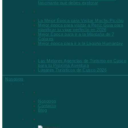
fascinante que debes explorar
Mejor época para visitar
La Mejor Época para Visitar Machu Picchu
Mejor época para visitar a Perú: Guía para
planificar tu viaje perfecto en 2026
Mejor Época para ir a la Montaña de 7
Colores
Mejor época para ir a la Laguna Humantay
Otros blogs populares
Las Mejores Agencias de Turismo en Cusco
para tu Próxima Aventura
Lugares Turísticos de Cusco 2026
Nosotros
Enlaces rápidos
Nosotros
Contacto
Blog
Agencia y Operator turístico autorizado