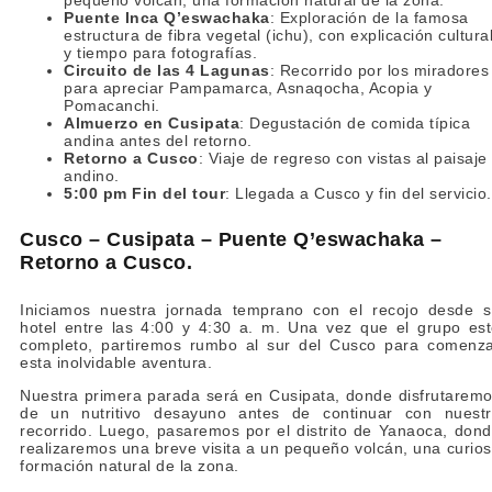
Puente Inca Q’eswachaka
: Exploración de la famosa
estructura de fibra vegetal (ichu), con explicación cultura
y tiempo para fotografías.
Circuito de las 4 Lagunas
: Recorrido por los miradores
para apreciar Pampamarca, Asnaqocha, Acopia y
Pomacanchi.
Almuerzo en Cusipata
: Degustación de comida típica
andina antes del retorno.
Retorno a Cusco
: Viaje de regreso con vistas al paisaje
andino.
5:00 pm Fin del tour
: Llegada a Cusco y fin del servicio.
Cusco – Cusipata – Puente Q’eswachaka –
Retorno a Cusco.
Iniciamos nuestra jornada temprano con el recojo desde 
hotel entre las 4:00 y 4:30 a. m. Una vez que el grupo es
completo, partiremos rumbo al sur del Cusco para comenz
esta inolvidable aventura.
Nuestra primera parada será en Cusipata, donde disfrutarem
de un nutritivo desayuno antes de continuar con nuest
recorrido. Luego, pasaremos por el distrito de Yanaoca, don
realizaremos una breve visita a un pequeño volcán, una curio
formación natural de la zona.