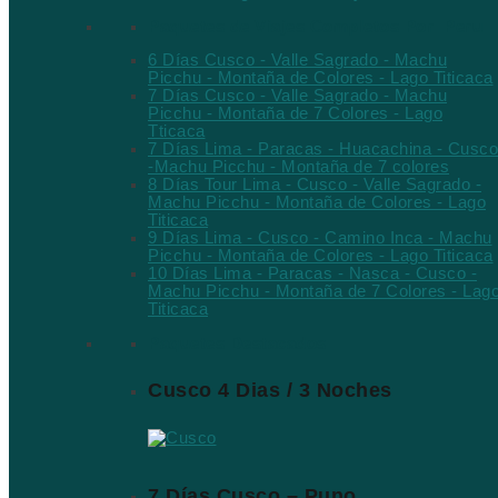
Paquetes de Viajes Completos Por Peru
6 Días Cusco - Valle Sagrado - Machu
Picchu - Montaña de Colores - Lago Titicaca
7 Días Cusco - Valle Sagrado - Machu
Picchu - Montaña de 7 Colores - Lago
Tticaca
7 Días Lima - Paracas - Huacachina - Cusco
-Machu Picchu - Montaña de 7 colores
8 Días Tour Lima - Cusco - Valle Sagrado -
Machu Picchu - Montaña de Colores - Lago
Titicaca
9 Días Lima - Cusco - Camino Inca - Machu
Picchu - Montaña de Colores - Lago Titicaca
10 Días Lima - Paracas - Nasca - Cusco -
Machu Picchu - Montaña de 7 Colores - Lag
Titicaca
Paquetes Destacados
Cusco 4 Dias / 3 Noches
7 Días Cusco – Puno