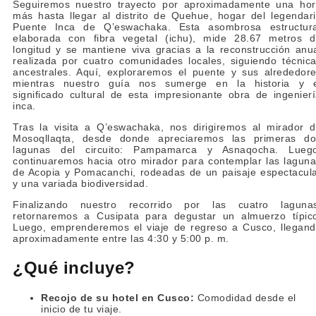
Seguiremos nuestro trayecto por aproximadamente una ho
más hasta llegar al distrito de Quehue, hogar del legendar
Puente Inca de Q’eswachaka. Esta asombrosa estructura
elaborada con fibra vegetal (ichu), mide 28.67 metros 
longitud y se mantiene viva gracias a la reconstrucción anu
realizada por cuatro comunidades locales, siguiendo técnic
ancestrales. Aquí, exploraremos el puente y sus alrededor
mientras nuestro guía nos sumerge en la historia y e
significado cultural de esta impresionante obra de ingenier
inca.
Tras la visita a Q’eswachaka, nos dirigiremos al mirador 
Mosoqllaqta, desde donde apreciaremos las primeras do
lagunas del circuito: Pampamarca y Asnaqocha. Luego
continuaremos hacia otro mirador para contemplar las lagun
de Acopia y Pomacanchi, rodeadas de un paisaje espectacul
y una variada biodiversidad.
Finalizando nuestro recorrido por las cuatro lagunas
retornaremos a Cusipata para degustar un almuerzo típic
Luego, emprenderemos el viaje de regreso a Cusco, llegan
aproximadamente entre las 4:30 y 5:00 p. m.
¿Qué incluye?
Recojo de su hotel en Cusco:
Comodidad desde el
inicio de tu viaje.