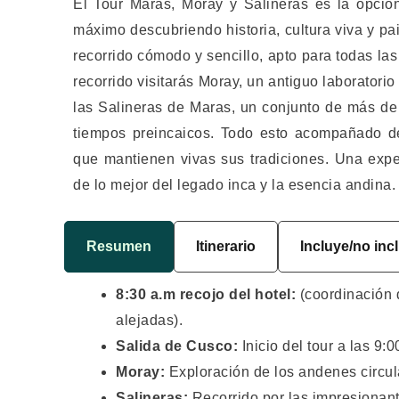
El Tour Maras, Moray y Salineras es la opció
máximo descubriendo historia, cultura viva y p
recorrido cómodo y sencillo, apto para todas las
recorrido visitarás Moray, un antiguo laboratorio
las Salineras de Maras, un conjunto de más de
tiempos preincaicos. Todo esto acompañado d
que mantienen vivas sus tradiciones. Una exper
de lo mejor del legado inca y la esencia andina.
Resumen
Itinerario
Incluye/no inc
8:30 a.m recojo del hotel:
(coordinación 
alejadas).
Salida de Cusco:
Inicio del tour a las 9:0
Moray:
Exploración de los andenes circula
Salineras:
Recorrido por las impresionan