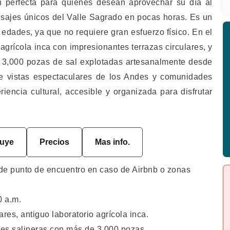
n perfecta para quienes desean aprovechar su día al
aisajes únicos del Valle Sagrado en pocas horas. Es un
 edades, ya que no requiere gran esfuerzo físico. En el
 agrícola inca con impresionantes terrazas circulares, y
 3,000 pozas de sal explotadas artesanalmente desde
e vistas espectaculares de los Andes y comunidades
iencia cultural, accesible y organizada para disfrutar
luye
Precios
Mas info.
de punto de encuentro en caso de Airbnb o zonas
0 a.m.
res, antiguo laboratorio agrícola inca.
tes salineras con más de 3,000 pozas.