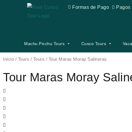
Ir
Formas de Pago
Pagos 
al
contenido
Machu Picchu Tours
Cusco Tours
Vaca
Inicio
/
Tours
/
Tours
/ Tour Maras Moray Salineras
Tour Maras Moray Salin