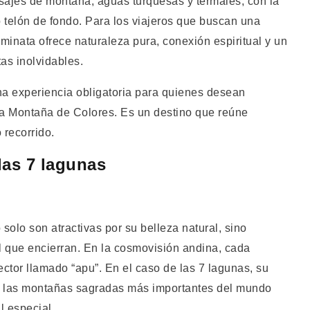
isajes de montaña, aguas turquesas y termales, con la
elón de fondo. Para los viajeros que buscan una
minata ofrece naturaleza pura, conexión espiritual y un
s inolvidables.
una experiencia obligatoria para quienes desean
la Montaña de Colores. Es un destino que reúne
 recorrido.
 las 7 lagunas
solo son atractivas por su belleza natural, sino
l que encierran. En la cosmovisión andina, cada
tector llamado “apu”. En el caso de las 7 lagunas, su
e las montañas sagradas más importantes del mundo
l especial.