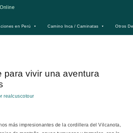
Online
ciones en Perú
Camino Inca / Caminatas
Otros De
e para vivir una aventura
s
or
realcuscotour
inos más impresionantes de la cordillera del Vilcanota,