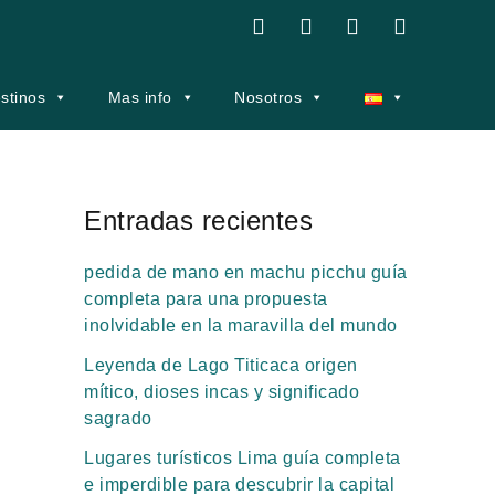
F
Y
I
T
a
o
n
r
c
u
s
i
e
t
t
p
stinos
Mas info
Nosotros
b
u
a
a
o
b
g
d
o
e
r
v
k
a
i
m
s
Entradas recientes
o
r
pedida de mano en machu picchu guía
completa para una propuesta
inolvidable en la maravilla del mundo
Leyenda de Lago Titicaca origen
mítico, dioses incas y significado
sagrado
Lugares turísticos Lima guía completa
e imperdible para descubrir la capital