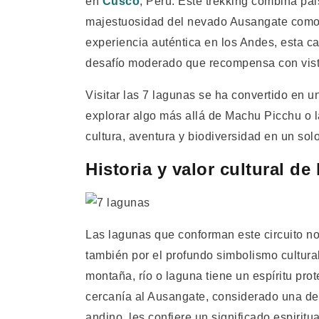
en
Cusco
, Perú. Este trekking combina pa
majestuosidad del nevado Ausangate como t
experiencia auténtica en los Andes, esta ca
desafío moderado que recompensa con vista
Visitar las 7 lagunas se ha convertido en 
explorar algo más allá de Machu Picchu o 
cultura, aventura y biodiversidad en un solo
Historia y valor cultural de
Las lagunas que conforman este circuito no 
también por el profundo simbolismo cultura
montaña, río o laguna tiene un espíritu pro
cercanía al Ausangate, considerado una d
andino, les confiere un significado espiritua