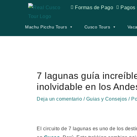
Ir
Formas de Pago
Pagos 
al
contenido
Machu Picchu Tours
Cusco Tours
Vaca
Navegación
de
7 lagunas guía increíbl
entradas
inolvidable en los Ande
Deja un comentario
/
Guias y Consejos
/ P
El circuito de 7 lagunas es uno de los dest