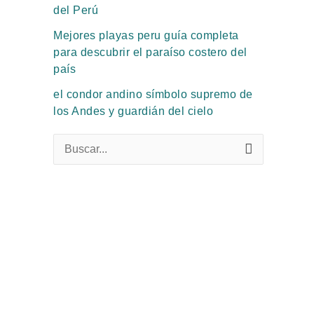
del Perú
Mejores playas peru guía completa
para descubrir el paraíso costero del
país
el condor andino símbolo supremo de
los Andes y guardián del cielo
B
u
s
c
a
r
p
o