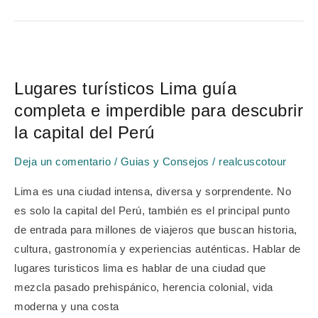
Lugares
turísticos
Lugares turísticos Lima guía
Lima
completa e imperdible para descubrir
guía
completa
la capital del Perú
e
Deja un comentario
/
Guias y Consejos
/
realcuscotour
imperdible
para
Lima es una ciudad intensa, diversa y sorprendente. No
descubrir
es solo la capital del Perú, también es el principal punto
la
de entrada para millones de viajeros que buscan historia,
capital
cultura, gastronomía y experiencias auténticas. Hablar de
del
lugares turisticos lima es hablar de una ciudad que
Perú
mezcla pasado prehispánico, herencia colonial, vida
moderna y una costa