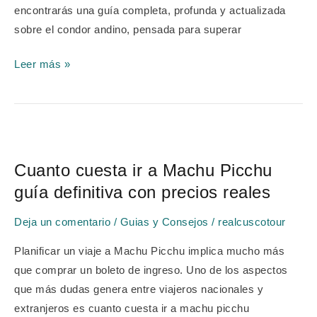
cielo
encontrarás una guía completa, profunda y actualizada
sobre el condor andino, pensada para superar
Leer más »
Cuanto
cuesta
Cuanto cuesta ir a Machu Picchu
ir
guía definitiva con precios reales
a
Machu
Deja un comentario
/
Guias y Consejos
/
realcuscotour
Picchu
guía
Planificar un viaje a Machu Picchu implica mucho más
definitiva
que comprar un boleto de ingreso. Uno de los aspectos
con
que más dudas genera entre viajeros nacionales y
precios
extranjeros es cuanto cuesta ir a machu picchu