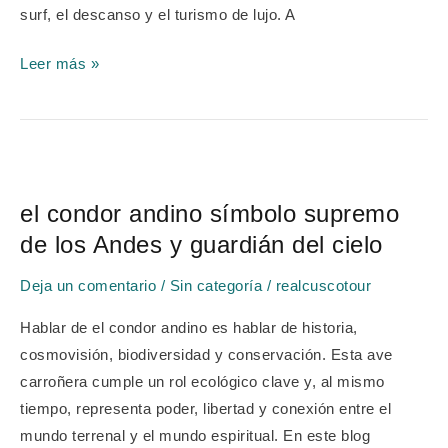
surf, el descanso y el turismo de lujo. A
Leer más »
el
condor
el condor andino símbolo supremo
andino
de los Andes y guardián del cielo
símbolo
supremo
Deja un comentario
/
Sin categoría
/
realcuscotour
de
los
Hablar de el condor andino es hablar de historia,
Andes
cosmovisión, biodiversidad y conservación. Esta ave
y
carroñera cumple un rol ecológico clave y, al mismo
guardián
tiempo, representa poder, libertad y conexión entre el
del
mundo terrenal y el mundo espiritual. En este blog