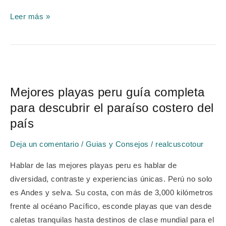
Leer más »
Mejores
playas
Mejores playas peru guía completa
peru
para descubrir el paraíso costero del
guía
completa
país
para
Deja un comentario
/
Guias y Consejos
/
realcuscotour
descubrir
el
Hablar de las mejores playas peru es hablar de
paraíso
diversidad, contraste y experiencias únicas. Perú no solo
costero
es Andes y selva. Su costa, con más de 3,000 kilómetros
del
frente al océano Pacífico, esconde playas que van desde
país
caletas tranquilas hasta destinos de clase mundial para el