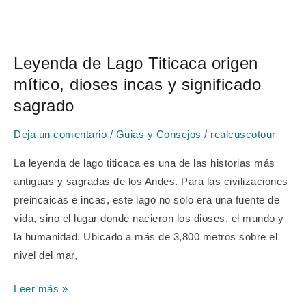
Leyenda
de
Leyenda de Lago Titicaca origen
Lago
mítico, dioses incas y significado
Titicaca
origen
sagrado
mítico,
Deja un comentario
/
Guias y Consejos
/
realcuscotour
dioses
incas
La leyenda de lago titicaca es una de las historias más
y
antiguas y sagradas de los Andes. Para las civilizaciones
significado
preincaicas e incas, este lago no solo era una fuente de
sagrado
vida, sino el lugar donde nacieron los dioses, el mundo y
la humanidad. Ubicado a más de 3,800 metros sobre el
nivel del mar,
Leer más »