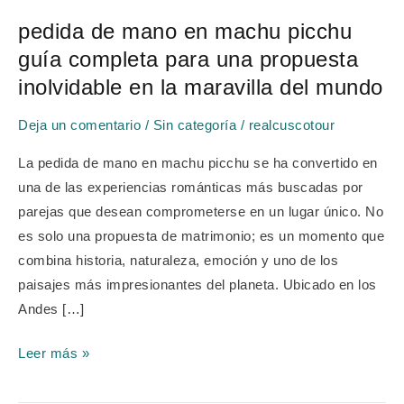
de
pedida de mano en machu picchu
mano
guía completa para una propuesta
en
machu
inolvidable en la maravilla del mundo
picchu
Deja un comentario
/
Sin categoría
/
realcuscotour
guía
completa
La pedida de mano en machu picchu se ha convertido en
para
una de las experiencias románticas más buscadas por
una
parejas que desean comprometerse en un lugar único. No
propuesta
es solo una propuesta de matrimonio; es un momento que
inolvidable
combina historia, naturaleza, emoción y uno de los
en
paisajes más impresionantes del planeta. Ubicado en los
la
Andes […]
maravilla
del
Leer más »
mundo