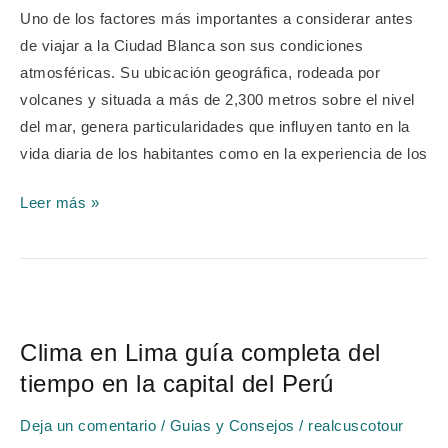
actualizada
Uno de los factores más importantes a considerar antes
para
de viajar a la Ciudad Blanca son sus condiciones
viajeros
atmosféricas. Su ubicación geográfica, rodeada por
y
volcanes y situada a más de 2,300 metros sobre el nivel
locales
del mar, genera particularidades que influyen tanto en la
vida diaria de los habitantes como en la experiencia de los
Leer más »
Clima
en
Clima en Lima guía completa del
Lima
tiempo en la capital del Perú
guía
completa
Deja un comentario
/
Guias y Consejos
/
realcuscotour
del