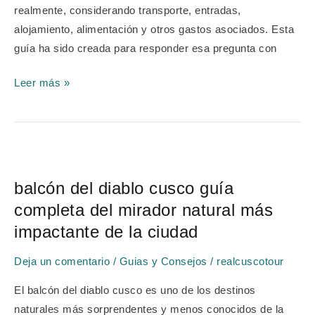
reales
realmente, considerando transporte, entradas,
alojamiento, alimentación y otros gastos asociados. Esta
guía ha sido creada para responder esa pregunta con
Leer más »
balcón
del
balcón del diablo cusco guía
diablo
completa del mirador natural más
cusco
guía
impactante de la ciudad
completa
Deja un comentario
/
Guias y Consejos
/
realcuscotour
del
mirador
El balcón del diablo cusco es uno de los destinos
natural
naturales más sorprendentes y menos conocidos de la