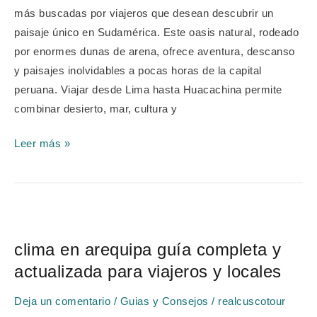
oasis
más buscadas por viajeros que desean descubrir un
paisaje único en Sudamérica. Este oasis natural, rodeado
por enormes dunas de arena, ofrece aventura, descanso
y paisajes inolvidables a pocas horas de la capital
peruana. Viajar desde Lima hasta Huacachina permite
combinar desierto, mar, cultura y
Leer más »
clima
en
clima en arequipa guía completa y
arequipa
actualizada para viajeros y locales
guía
completa
Deja un comentario
/
Guias y Consejos
/
realcuscotour
y