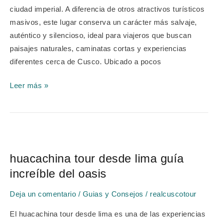
más
ciudad imperial. A diferencia de otros atractivos turísticos
impactante
masivos, este lugar conserva un carácter más salvaje,
de
auténtico y silencioso, ideal para viajeros que buscan
la
paisajes naturales, caminatas cortas y experiencias
ciudad
diferentes cerca de Cusco. Ubicado a pocos
Leer más »
huacachina
tour
huacachina tour desde lima guía
desde
increíble del oasis
lima
guía
Deja un comentario
/
Guias y Consejos
/
realcuscotour
increíble
del
El huacachina tour desde lima es una de las experiencias