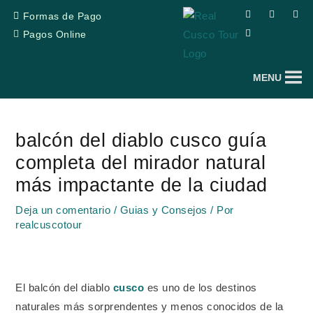
Ir
F
T
Y
I
Formas de Pago
a
r
o
n
al
c
i
u
s
Pagos Online
e
p
t
t
contenido
b
a
u
a
o
d
b
g
o
v
e
r
MENU
k
i
a
s
m
o
Navegación
r
de
balcón del diablo cusco guía
entradas
completa del mirador natural
más impactante de la ciudad
Deja un comentario
/
Guias y Consejos
/ Por
realcuscotour
El balcón del diablo
cusco
es uno de los destinos
naturales más sorprendentes y menos conocidos de la