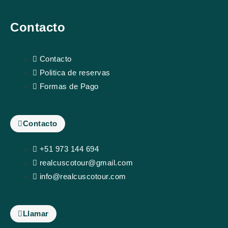
o
Contacto
r
Contacto
Politica de reservas
Formas de Pago
Contacto
+51 973 144 694
realcuscotour@gmail.com
info@realcuscotour.com
Llamar