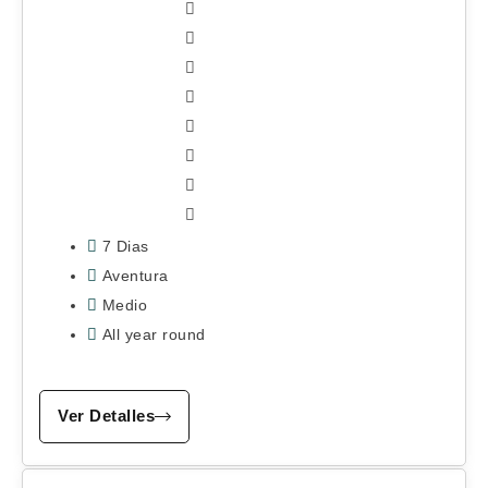
7 Dias
Aventura
Medio
All year round
Ver Detalles