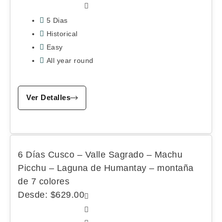
5 Dias
Historical
Easy
All year round
Ver Detalles
6 Días Cusco – Valle Sagrado – Machu
Picchu – Laguna de Humantay – montaña
de 7 colores
Desde:
$
629.00