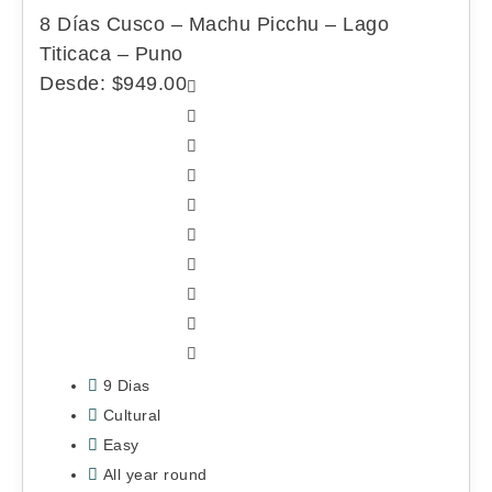
8 Días Cusco – Machu Picchu – Lago
Titicaca – Puno
Desde:
$
949.00
9 Dias
Cultural
Easy
All year round