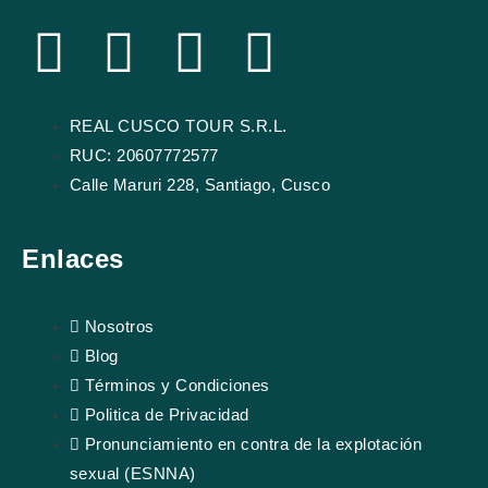
F
Y
I
T
a
o
n
r
REAL CUSCO TOUR S.R.L.
c
u
s
i
RUC: 20607772577
Calle Maruri 228, Santiago, Cusco
e
t
t
p
b
u
a
a
Enlaces
o
b
g
d
Nosotros
Blog
o
e
r
v
Términos y Condiciones
k
a
i
Politica de Privacidad
Pronunciamiento en contra de la explotación
m
s
sexual (ESNNA)