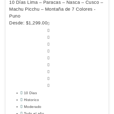
10 Días Lima – Paracas – Nasca – Cusco –
o
Machu Picchu – Montaña de 7 Colores -
Puno
r
Desde:
$
1,299.00
10 Dias
Historico
Moderado
Todo el año