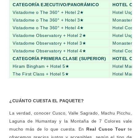
CATEGORÍA EJECUTIVO/PANORÁMICO
HOTEL CU
Vistadome o The 360° + Hotel 2★
Hotel Usgar
Vistadome o The 360° + Hotel 3★
Monasterio
Vistadome o The 360° + Hotel 4★
Hotel Costa
Vistadome Observatory + Hotel 2★
Hotel Usgar
Vistadome Observatory + Hotel 3★
Monasterio
Vistadome Observatory + Hotel 4★
Hotel Costa
CATEGORÍA PRIMERA CLASE (SUPERIOR)
HOTEL CU
Hiram Bingham + Hotel 5★
Hotel Marrio
The First Class + Hotel 5★
Hotel Marrio
¿CUÁNTO CUESTA EL PAQUETE?
La verdad, conocer Cusco, Valle Sagrado, Machu Picchu,
Laguna de Humantay y la Montaña de 7 Colores vale
mucho más de lo que cuesta. En
Real Cusco Tour
te
ofrecemos precios justos y accesibles, según el tipo de