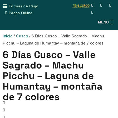
Ir
F
T
Y
I
Formas de Pago
a
r
o
n
al
c
i
u
s
Pagos Online
e
p
t
t
contenido
b
a
u
a
MENU
o
d
b
g
o
v
e
r
k
i
a
s
m
Inicio
/
Cusco
/ 6 Días Cusco – Valle Sagrado – Machu
o
r
Picchu – Laguna de Humantay – montaña de 7 colores
6 Días Cusco – Valle
Sagrado – Machu
Picchu – Laguna de
Humantay – montaña
de 7 colores