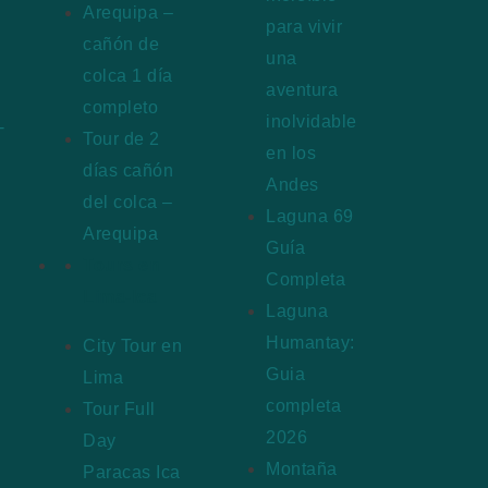
Arequipa –
para vivir
cañón de
una
colca 1 día
aventura
completo
inolvidable
Tour de 2
en los
días cañón
Andes
del colca –
Laguna 69
Arequipa
Guía
Tours en
Completa
Lima-Ica
Laguna
Humantay:
City Tour en
Guia
Lima
completa
Tour Full
2026
Day
Montaña
Paracas Ica