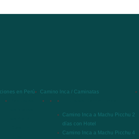
ciones en Perú
Camino Inca / Caminatas
Paquetes
Tours de Camino Inca
de Viajes
Camino Inca a Machu Picchu 2
de 4 a 8
días con Hotel
Días En
Camino Inca a Machu Picchu 4
Cusco