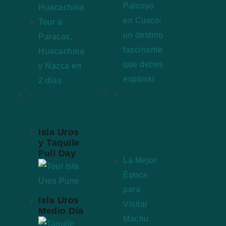
Palcoyo
Huacachina
en Cusco:
Tour a
un destino
Paracas,
fascinante
Huacachina
que debes
y Nazca en
explorar
2 días
Mejor
Tours
época
Destacados
para
Isla Uros
visitar
y Taquile
Full Day
La Mejor
Época
para
Isla Uros
Visitar
Medio Día
Machu