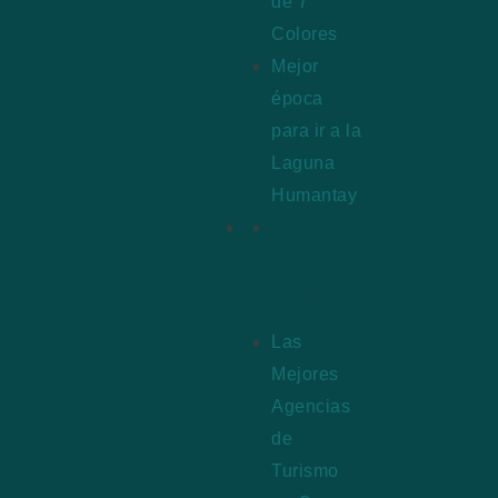
de 7
Colores
Mejor
época
para ir a la
Laguna
Humantay
Otros
blogs
populares
Las
Mejores
Agencias
de
Turismo