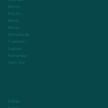
Machu
Picchu -
Maras
Moray -
Montaña de
7 colores -
Laguna
Humantay -
Valle Sur
Paquetes
de Viajes
Completos
Por Peru
6 Días