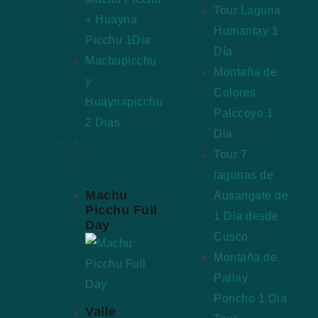
Tour Laguna
+ Huayna
Humantay 1
Picchu 1Dia
Día
Machupicchu
Montaña de
y
Colores
Huaynapicchu
Palccoyo 1
2 Dias
Dia
Tours
Tour 7
Destacados
lagunas de
Machu
Ausangate de
Picchu Full
1 Dia desde
Day
Cusco
Montaña de
Pallay
Poncho 1 Dia
Valle