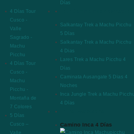
Días
4 Días Tour
Tour Camino Inca Alternativos
Cusco -
Salkantay Trek a Machu Picchu
Valle
5 Días
Sagrado -
Salkantay Trek a Machu Picchu
Machu
4 Dias
Picchu
Lares Trek a Machu Picchu 4
4 Días Tour
Días
Cusco -
Caminata Ausangate 5 Dias 4
Machu
Noches
Picchu -
Inca Jungle Trek a Machu Picch
Montaña de
4 Días
7 Colores
Tours Destacados
5 Días
Cusco –
Camino Inca 4 Días
Valle