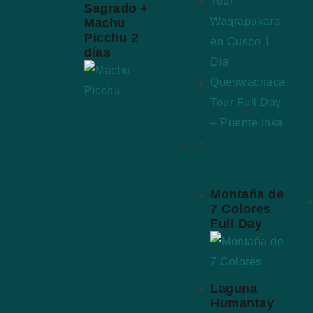
Tour
Sagrado +
Waqrapukara
Machu
Picchu 2
en Cusco 1
días
Dia
Queswachaca
Tour Full Day
– Puente Inka
Tours
Destacados
Montaña de
7 Colores
Full Day
Laguna
Humantay