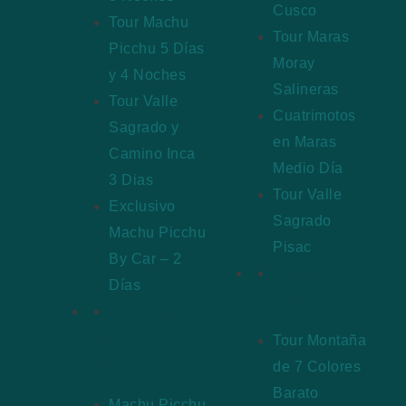
Cusco
Tour Machu
Tour Maras
Picchu 5 Días
Moray
y 4 Noches
Salineras
Tour Valle
Cuatrimotos
Sagrado y
en Maras
Camino Inca
Medio Día
3 Dias
Tour Valle
Exclusivo
Sagrado
Machu Picchu
Pisac
By Car – 2
Caminatas y
Días
Aventura
Tours con
Huayna
Tour Montaña
Picchu
de 7 Colores
Barato
Machu Picchu