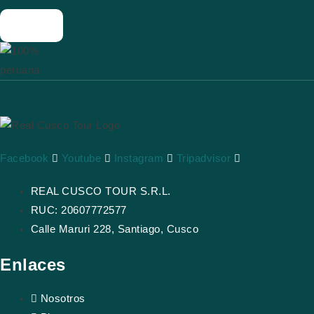
:
Facebook
Youtube
Instagram
Tripadvisor
REAL CUSCO TOUR S.R.L.
RUC: 20607772577
Calle Maruri 228, Santiago, Cusco
Enlaces
Nosotros