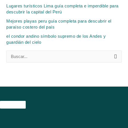
Lugares turísticos Lima guía completa e imperdible para
descubrir la capital del Perú
Mejores playas peru guía completa para descubrir el
paraíso costero del país
el condor andino símbolo supremo de los Andes y
guardián del cielo
B
u
s
c
a
r
p
o
r