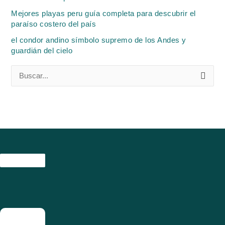
Mejores playas peru guía completa para descubrir el
paraíso costero del país
el condor andino símbolo supremo de los Andes y
guardián del cielo
B
u
s
c
a
r
p
o
r
: