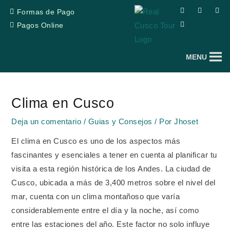
Ir
F
T
Y
I
Formas de Pago
a
r
o
n
al
c
i
u
s
Pagos Online
e
p
t
t
contenido
b
a
u
a
o
d
b
g
o
v
e
r
MENU
k
i
a
s
m
o
Navegación
r
de
Clima en Cusco
entradas
Deja un comentario
/
Guias y Consejos
/ Por
Jhoset
El clima en Cusco es uno de los aspectos más
fascinantes y esenciales a tener en cuenta al planificar tu
visita a esta región histórica de los Andes. La ciudad de
Cusco, ubicada a más de 3,400 metros sobre el nivel del
mar, cuenta con un clima montañoso que varía
considerablemente entre el día y la noche, así como
entre las estaciones del año. Este factor no solo influye