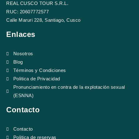
REAL CUSCO TOUR S.R.L.
e
t
t
p
b
u
a
a
RUC: 20607772577
o
b
g
d
Calle Maruri 228, Santiago, Cusco
o
e
r
v
k
a
i
Enlaces
m
s
o
r
Nosotros
Blog
Términos y Condiciones
Politica de Privacidad
Pronunciamiento en contra de la explotación sexual
(ESNNA)
Contacto
Contacto
Politica de reservas