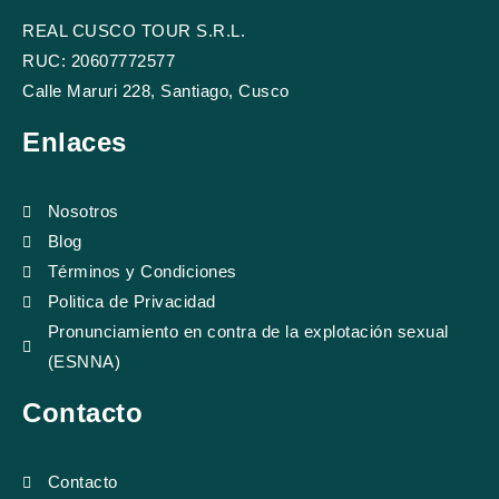
c
u
s
i
REAL CUSCO TOUR S.R.L.
e
t
t
p
b
u
a
a
RUC: 20607772577
o
b
g
d
Calle Maruri 228, Santiago, Cusco
o
e
r
v
k
a
i
Enlaces
m
s
o
r
Nosotros
Blog
Términos y Condiciones
Politica de Privacidad
Pronunciamiento en contra de la explotación sexual
(ESNNA)
Contacto
Contacto