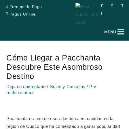
Ir
F
T
Y
I
Formas de Pago
a
r
o
n
al
c
i
u
s
Pagos Online
e
p
t
t
contenido
b
a
u
a
o
d
b
g
o
v
e
r
MENU
k
i
a
s
m
o
Navegación
r
de
Cómo Llegar a Pacchanta
entradas
Descubre Este Asombroso
Destino
Deja un comentario
/
Guias y Consejos
/ Por
realcuscotour
Pacchanta es uno de esos destinos escondidos en la
región de Cusco que ha comenzado a ganar popularidad