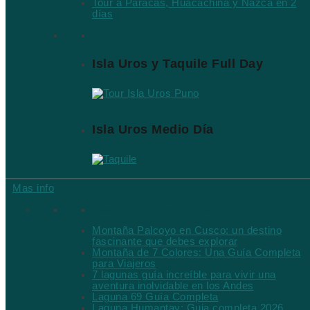
Tour a Paracas, Huacachina y Nazca en 2
días
Tours Destacados
Isla Uros y Taquile Full Day
Isla Uros Medio Día
Mas info
Destinos Únicos en Perú
Montaña Palcoyo en Cusco: un destino
fascinante que debes explorar
Montaña de 7 Colores: Una Guía Completa
para Viajeros
7 lagunas guía increíble para vivir una
aventura inolvidable en los Andes
Laguna 69 Guía Completa
Laguna Humantay: Guia completa 2026