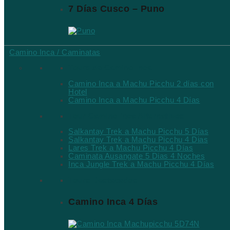
7 Días Cusco – Puno
Camino Inca / Caminatas
Tours de Camino Inca
Camino Inca a Machu Picchu 2 días con
Hotel
Camino Inca a Machu Picchu 4 Días
Tour Camino Inca Alternativos
Salkantay Trek a Machu Picchu 5 Días
Salkantay Trek a Machu Picchu 4 Dias
Lares Trek a Machu Picchu 4 Días
Caminata Ausangate 5 Dias 4 Noches
Inca Jungle Trek a Machu Picchu 4 Días
Tours Destacados
Camino Inca 4 Días