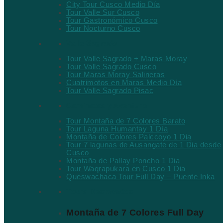
City Tour Cusco Medio Día
Tour Valle Sur Cusco
Tour Gastronómico Cusco
Tour Nocturno Cusco
Valle Sagrado
Tour Valle Sagrado + Maras Moray
Tour Valle Sagrado Cusco
Tour Maras Moray Salineras
Cuatrimotos en Maras Medio Día
Tour Valle Sagrado Pisac
Caminatas y Aventura
Tour Montaña de 7 Colores Barato
Tour Laguna Humantay 1 Día
Montaña de Colores Palccoyo 1 Dia
Tour 7 lagunas de Ausangate de 1 Dia desde
Cusco
Montaña de Pallay Poncho 1 Dia
Tour Waqrapukara en Cusco 1 Dia
Queswachaca Tour Full Day – Puente Inka
Tours Destacados
Montaña de 7 Colores Full Day