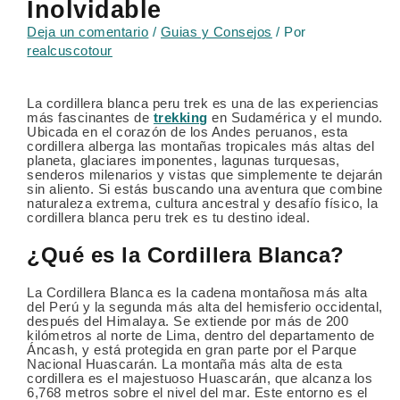
Inolvidable
Deja un comentario
/
Guias y Consejos
/ Por
realcuscotour
La cordillera blanca peru trek es una de las experiencias
más fascinantes de
trekking
en Sudamérica y el mundo.
Ubicada en el corazón de los Andes peruanos, esta
cordillera alberga las montañas tropicales más altas del
planeta, glaciares imponentes, lagunas turquesas,
senderos milenarios y vistas que simplemente te dejarán
sin aliento. Si estás buscando una aventura que combine
naturaleza extrema, cultura ancestral y desafío físico, la
cordillera blanca peru trek es tu destino ideal.
¿Qué es la Cordillera Blanca?
La Cordillera Blanca es la cadena montañosa más alta
del Perú y la segunda más alta del hemisferio occidental,
después del Himalaya. Se extiende por más de 200
kilómetros al norte de Lima, dentro del departamento de
Áncash, y está protegida en gran parte por el Parque
Nacional Huascarán. La montaña más alta de esta
cordillera es el majestuoso Huascarán, que alcanza los
6,768 metros sobre el nivel del mar. Este entorno es el