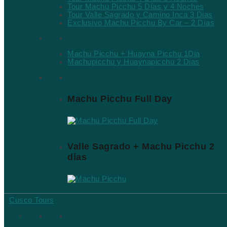
Tour Machu Picchu 5 Días y 4 Noches
Tour Valle Sagrado y Camino Inca 3 Dias
Exclusivo Machu Picchu By Car – 2 Días
Tours con Huayna Picchu
Machu Picchu + Huayna Picchu 1Dia
Machupicchu y Huaynapicchu 2 Dias
Tours Destacados
Machu Picchu Full Day
Valle Sagrado + Machu Picchu 2
días
Cusco Tours
Cusco Ciudad