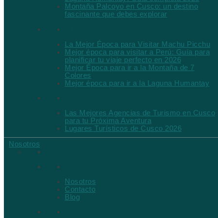
Montaña Palcoyo en Cusco: un destino
fascinante que debes explorar
Mejor época para visitar
La Mejor Época para Visitar Machu Picchu
Mejor época para visitar a Perú: Guía para
planificar tu viaje perfecto en 2026
Mejor Época para ir a la Montaña de 7
Colores
Mejor época para ir a la Laguna Humantay
Otros blogs populares
Las Mejores Agencias de Turismo en Cusco
para tu Próxima Aventura
Lugares Turísticos de Cusco 2026
Nosotros
Enlaces rápidos
Nosotros
Contacto
Blog
Agencia y Operator turístico autorizado