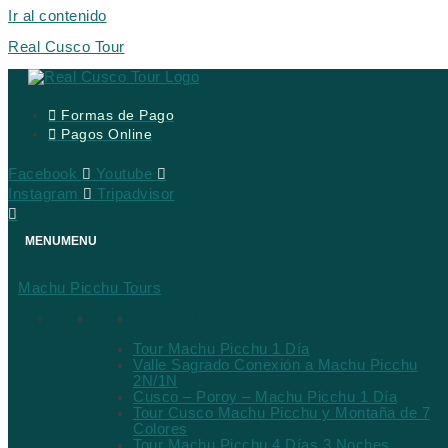
Ir al contenido
Real Cusco Tour
Formas de Pago
Pagos Online
Facebook
Youtube
Instagram
Tripadvisor
MENU
MENU
Machu Picchu Tours
Tours a Machu Picchu
Tour Machu Picchu 1 Día
Valle Sagrado Conexión a Machu Picchu
2N/1N
Cusco – Poroy – Machu Picchu 1 Día
Tour Cusco Machu Picchu y Montaña de 7
Colores
Tour Machu Picchu 4 Días 3 Noches