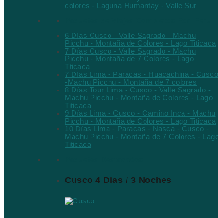
colores - Laguna Humantay - Valle Sur
Paquetes de Viajes Completos Por Peru
6 Días Cusco - Valle Sagrado - Machu
Picchu - Montaña de Colores - Lago Titicaca
7 Días Cusco - Valle Sagrado - Machu
Picchu - Montaña de 7 Colores - Lago
Tticaca
7 Días Lima - Paracas - Huacachina - Cusco
-Machu Picchu - Montaña de 7 colores
8 Días Tour Lima - Cusco - Valle Sagrado -
Machu Picchu - Montaña de Colores - Lago
Titicaca
9 Días Lima - Cusco - Camino Inca - Machu
Picchu - Montaña de Colores - Lago Titicaca
10 Días Lima - Paracas - Nasca - Cusco -
Machu Picchu - Montaña de 7 Colores - Lag
Titicaca
Paquetes Destacados
Cusco 4 Dias / 3 Noches