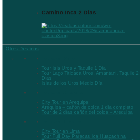
Camino Inca 2 Días
Otros Destinos
Tours en Puno
Tour Isla Uros y Taquile 1 Dia
Tour Lago Titicaca Uros, Amantani, Taquile 2
Dias
Islas de los Uros Medio Día
Tours en Arequipa
City Tour en Arequipa
Arequipa – cañón de colca 1 día completo
Tour de 2 días cañón del colca – Arequipa
Tours en Lima-Ica
City Tour en Lima
Tour Full Day Paracas Ica Huacachina