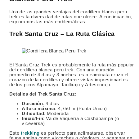
Una de las grandes ventajas del cordillera blanca peru
trek es la diversidad de rutas que ofrece. A continuación,
exploramos las más emblemáticas:
Trek Santa Cruz – La Ruta Clásica
El Santa Cruz Trek es probablemente la ruta más popular
del cordillera blanca peru trek. Con una duración
promedio de 4 días y 3 noches, esta caminata cruza el
corazón de la cordillera y ofrece vistas impresionantes
de los picos Alpamayo, Taulliraju y Artesonraju.
Detalles del Trek Santa Cruz
:
Duración
: 4 días
Altura máxima
: 4,750 m (Punta Unión)
Dificultad
: Moderada
Inicio/Fin
: Va de Vaquería a Cashapampa (o
viceversa)
Este
trekking
es perfecto para aclimatarse, observar
fauna andina como vizcachas o cóndores, y acampar en