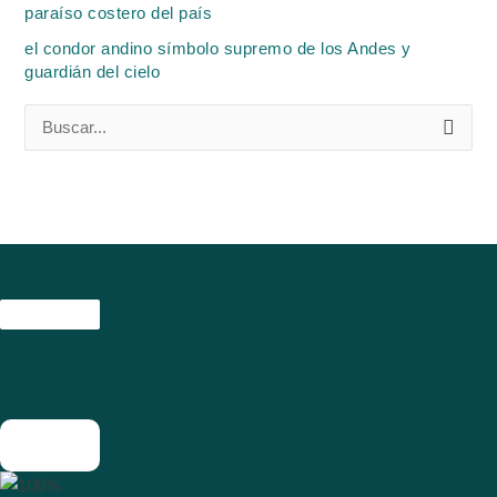
paraíso costero del país
el condor andino símbolo supremo de los Andes y
guardián del cielo
B
u
s
c
a
r
p
o
r
: