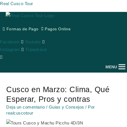
Ir
Real Cusco Tour
al
contenido
Formas de Pago
Pagos Online
Facebook
Youtube
Instagram
Tripadvisor
MENU
Navegación
de
Cusco en Marzo: Clima, Qué
entradas
Esperar, Pros y contras
Deja un comentario
/
Guias y Consejos
/ Por
realcuscotour