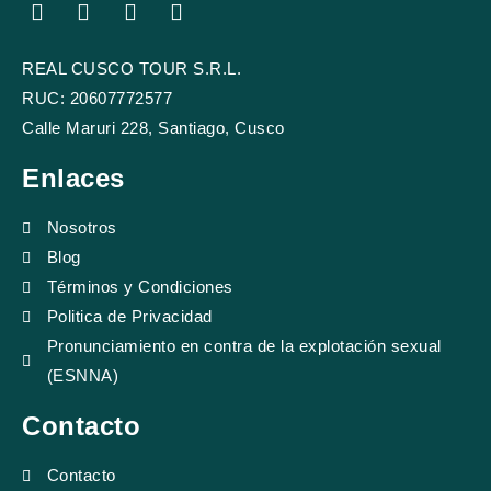
F
Y
I
T
a
o
n
r
c
u
s
i
REAL CUSCO TOUR S.R.L.
e
t
t
p
b
u
a
a
RUC: 20607772577
o
b
g
d
Calle Maruri 228, Santiago, Cusco
o
e
r
v
k
a
i
Enlaces
m
s
o
r
Nosotros
Blog
Términos y Condiciones
Politica de Privacidad
Pronunciamiento en contra de la explotación sexual
(ESNNA)
Contacto
Contacto