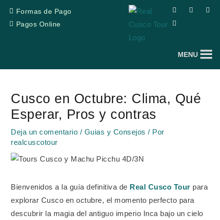
Ir
F
T
Y
I
Formas de Pago
a
r
o
n
al
c
i
u
s
Pagos Online
e
p
t
t
contenido
b
a
u
a
o
d
b
g
o
v
e
r
MENU
k
i
a
s
m
o
Navegación
r
de
Cusco en Octubre: Clima, Qué
entradas
Esperar, Pros y contras
Deja un comentario
/
Guias y Consejos
/ Por
realcuscotour
Bienvenidos a la guía definitiva de
Real Cusco Tour
para
explorar Cusco en octubre, el momento perfecto para
descubrir la magia del antiguo imperio Inca bajo un cielo