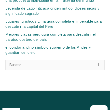
una propuesta inolvidable en la maravilla del mundo
Leyenda de Lago Titicaca origen mítico, dioses incas y
significado sagrado
Lugares turísticos Lima guía completa e imperdible para
descubrir la capital del Perú
Mejores playas peru guía completa para descubrir el
paraíso costero del país
el condor andino símbolo supremo de los Andes y
guardián del cielo
B
u
s
c
a
r
p