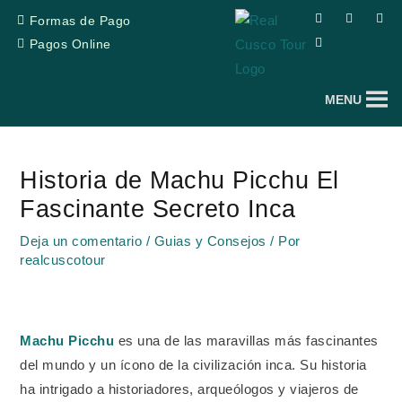
Ir
F
T
Y
I
Formas de Pago
a
r
o
n
al
c
i
u
s
Pagos Online
e
p
t
t
contenido
b
a
u
a
o
d
b
g
o
v
e
r
MENU
k
i
a
s
m
o
Navegación
r
de
Historia de Machu Picchu El
entradas
Fascinante Secreto Inca
Deja un comentario
/
Guias y Consejos
/ Por
realcuscotour
Machu Picchu
es una de las maravillas más fascinantes
del mundo y un ícono de la civilización inca. Su historia
ha intrigado a historiadores, arqueólogos y viajeros de