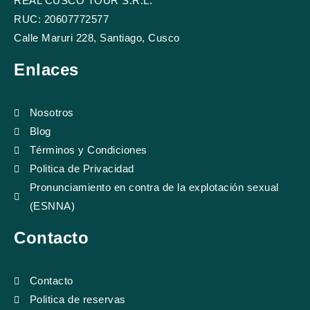
REAL CUSCO TOUR S.R.L.
e
t
t
p
b
u
a
a
RUC: 20607772577
o
b
g
d
Calle Maruri 228, Santiago, Cusco
o
e
r
v
k
a
i
Enlaces
m
s
o
r
Nosotros
Blog
Términos y Condiciones
Politica de Privacidad
Pronunciamiento en contra de la explotación sexual
(ESNNA)
Contacto
Contacto
Politica de reservas