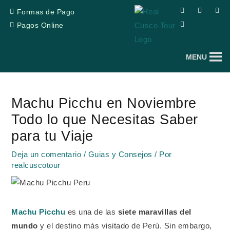
Ir
F
T
Y
I
Formas de Pago
a
r
o
n
al
c
i
u
s
Pagos Online
e
p
t
t
contenido
b
a
u
a
o
d
b
g
o
v
e
r
MENU
k
i
a
s
m
o
Navegación
r
de
Machu Picchu en Noviembre
entradas
Todo lo que Necesitas Saber
para tu Viaje
Deja un comentario
/
Guias y Consejos
/ Por
realcuscotour
Machu Picchu
es una de las
siete maravillas del
mundo
y el destino más visitado de Perú. Sin embargo,