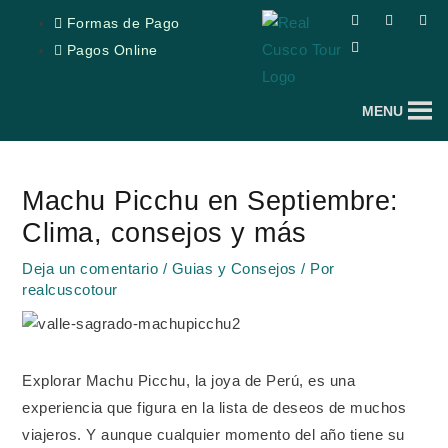
Ir
F
T
Y
I
Formas de Pago
a
r
o
n
al
c
i
u
s
Pagos Online
e
p
t
t
contenido
b
a
u
a
o
d
b
g
o
v
e
r
MENU
k
i
a
s
m
o
Navegación
r
de
Machu Picchu en Septiembre:
entradas
Clima, consejos y más
Deja un comentario
/
Guias y Consejos
/ Por
realcuscotour
Explorar Machu Picchu, la joya de Perú, es una
experiencia que figura en la lista de deseos de muchos
viajeros. Y aunque cualquier momento del año tiene su