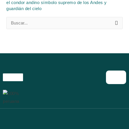
el condor andino símbolo supremo de los Andes y
guardián del cielo
B
u
s
c
a
r
p
o
r
: