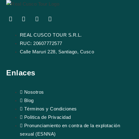
F
Y
I
T
a
o
n
r
c
u
s
i
e
REAL CUSCO TOUR S.R.L.
t
t
p
b
u
a
a
RUC: 20607772577
o
b
g
d
Calle Maruri 228, Santiago, Cusco
o
e
r
v
k
a
i
m
s
Enlaces
o
r
Nosotros
Blog
Términos y Condiciones
Politica de Privacidad
Pronunciamiento en contra de la explotación
sexual (ESNNA)