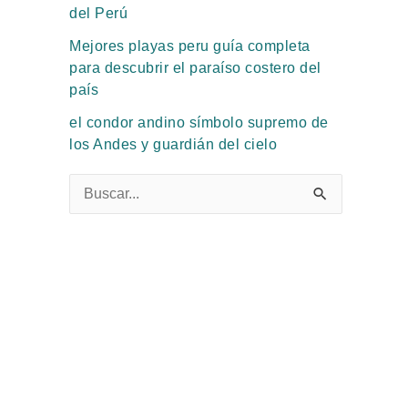
del Perú
Mejores playas peru guía completa
para descubrir el paraíso costero del
país
el condor andino símbolo supremo de
los Andes y guardián del cielo
B
u
s
c
a
r
p
o