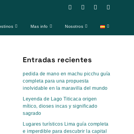
F
Y
I
T
a
o
n
r
c
u
s
i
e
t
t
p
estinos
Mas info
Nosotros
b
u
a
a
o
b
g
d
o
e
r
v
k
a
i
m
s
Entradas recientes
o
r
pedida de mano en machu picchu guía
completa para una propuesta
inolvidable en la maravilla del mundo
Leyenda de Lago Titicaca origen
mítico, dioses incas y significado
sagrado
Lugares turísticos Lima guía completa
e imperdible para descubrir la capital