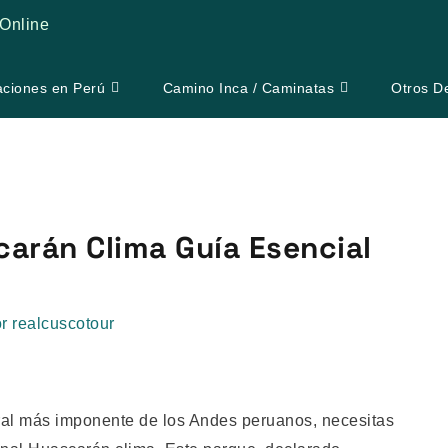
Online
aciones en Perú
Camino Inca / Caminatas
Otros D
arán Clima Guía Esencial
or
realcuscotour
ural más imponente de los Andes peruanos, necesitas