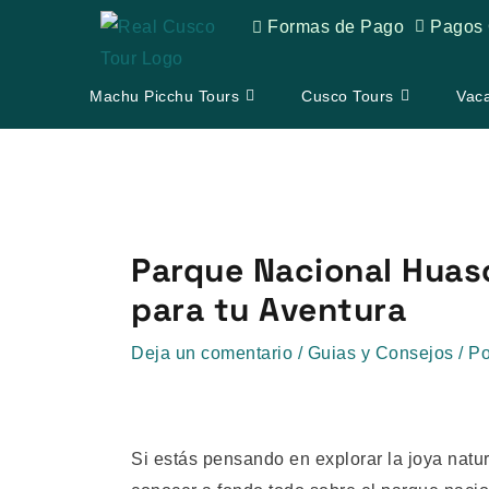
Ir
Formas de Pago
Pagos 
al
contenido
Machu Picchu Tours
Cusco Tours
Vac
Navegación
de
Parque Nacional Huasc
entradas
para tu Aventura
Deja un comentario
/
Guias y Consejos
/ P
Si estás pensando en explorar la joya nat